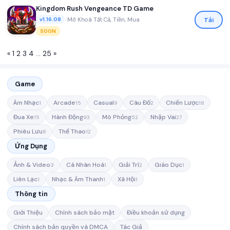
Kingdom Rush Vengeance TD Game
•
Mở Khoá Tất Cả, Tiền, Mua
Tải
v1.16.08
SOON
«
1
2
3
4
…
25
»
Game
Âm Nhạc
Arcade
Casual
Câu Đố
Chiến Lược
1
15
9
2
18
Đua Xe
Hành Động
Mô Phỏng
Nhập Vai
15
93
52
27
Phiêu Lưu
Thể Thao
8
12
Ứng Dụng
Ảnh & Video
Cá Nhân Hoá
Giải Trí
Giáo Dục
3
1
2
1
Liên Lạc
Nhạc & Âm Thanh
Xã Hội
1
1
1
Thông tin
Giới Thiệu
Chính sách bảo mật
Điều khoản sử dụng
Chính sách bản quyền và DMCA
Tác Giả