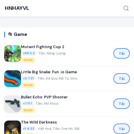
HNHAYVL
📂 Game
Mutant Fighting Cup 2
•
Tiền, Năng Lượng
Tải
v66.3.2
SOON
TÌM KIẾM PHỔ BIẾN
Little Big Snake: Fun .io Game
•
Tiền, Đá Quý, Bất Tử, Skin,
Tải
v2.7.21
MOD APK
Game offline
Ứng dụng miễn phí
SOON
Bullet Echo: PVP Shooter
•
Tiền, Mở Khoá
Tải
v7.11.1
SOON
The Wild Darkness
•
Việt Hoá, Tiền, One Hit, Bất
Tải
v1.4.22