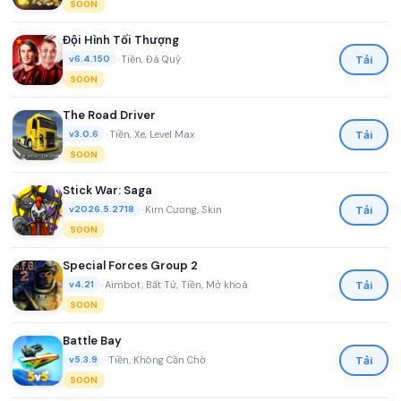
SOON
Đội Hình Tối Thượng
•
Tiền, Đá Quý
Tải
v6.4.150
SOON
The Road Driver
•
Tiền, Xe, Level Max
Tải
v3.0.6
SOON
Stick War: Saga
•
Kim Cương, Skin
Tải
v2026.5.2718
SOON
Special Forces Group 2
•
Aimbot, Bất Tử, Tiền, Mở khoá
Tải
v4.21
SOON
Battle Bay
•
Tiền, Không Cần Chờ
Tải
v5.3.9
SOON