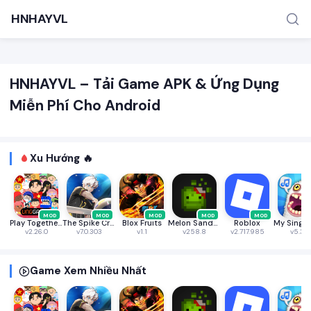
HNHAYVL
HNHAYVL – Tải Game APK & Ứng Dụng
Miễn Phí Cho Android
Xu Hướng 🔥
TÌM KIẾM PHỔ BIẾN
MOD APK
Game offline
Ứng dụng miễn phí
MOD
MOD
MOD
MOD
MOD
Play Together VNG
The Spike Cross - Volleyball
Blox Fruits
Melon Sandbox
Roblox
v2.26.0
v7.0.303
v1.1
v258.8
v2.717.985
v5.3.2
Game Xem Nhiều Nhất