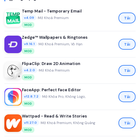
Temp Mail - Temporary Email
•
Mở Khoá Premium
Tải
v4.09
MOD
Zedge™ Wallpapers & Ringtones
•
Mở Khoá Premium, Vô Hạn
Tải
v9.16.1
MOD
FlipaClip: Draw 2D Animation
•
Mở Khóa Premium
Tải
v4.2.0
MOD
FaceApp: Perfect Face Editor
•
Mở Khóa Pro, Không Logo,
Tải
v12.8.7.2
MOD
Wattpad - Read & Write Stories
•
Mở Khoá Premium, Không Quảng
Tải
v11.27.0
MOD