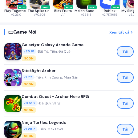
MOD
MOD
MOD
MOD
MOD
Play Together VNG
The Spike Cross - Volleyball
Blox Fruits
Melon Sandbox
Roblox
v2.26.0
v7.0.303
v1.1
v258.8
v2.717.985
v5.3.2
Game Mới
Xem tất cả
Galaxiga: Galaxy Arcade Game
•
Bất Tử, Tiền, Đá Quý
Tải
v25.81
SOON
Stickfight Archer
•
Tiền, Kim Cương, Mua Sắm
Tải
v1.77
SOON
Combat Quest - Archer Hero RPG
•
Đá Quý, Vàng
Tải
v0.51.2
SOON
Ninja Turtles: Legends
•
Tiền, Max Level
Tải
v1.29.7
SOON