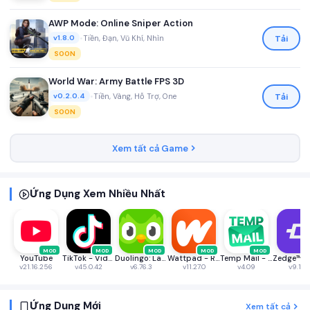
AWP Mode: Online Sniper Action
•
Tiền, Đạn, Vũ Khí, Nhìn
Tải
v1.8.0
SOON
World War: Army Battle FPS 3D
•
Tiền, Vàng, Hỗ Trợ, One
Tải
v0.2.0.4
SOON
Xem tất cả Game
Ứng Dụng Xem Nhiều Nhất
MOD
MOD
MOD
MOD
MOD
YouTube
TikTok - Videos, Shop & LIVE
Duolingo: Language & Chess
Wattpad - Read & Write Stories
Temp Mail - Temporary Email
v21.16.256
v45.0.42
v6.76.3
v11.27.0
v4.09
v9.16.1
Ứng Dụng Mới
Xem tất cả