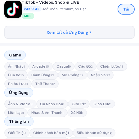
TikTok - Videos, Shop & LIVE
•
Mở khóa Premium, Vô Hạn
Tải
v45.0.42
MOD
Xem tất cả Ứng Dụng
Game
Âm Nhạc
Arcade
Casual
Câu Đố
Chiến Lược
1
15
9
2
18
Đua Xe
Hành Động
Mô Phỏng
Nhập Vai
15
93
52
27
Phiêu Lưu
Thể Thao
8
12
Ứng Dụng
Ảnh & Video
Cá Nhân Hoá
Giải Trí
Giáo Dục
3
1
2
1
Liên Lạc
Nhạc & Âm Thanh
Xã Hội
1
1
1
Thông tin
Giới Thiệu
Chính sách bảo mật
Điều khoản sử dụng